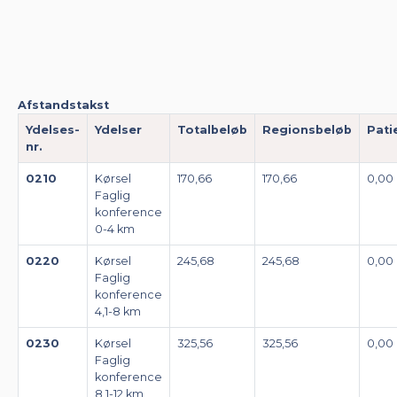
Afstandstakst
Ydelses-
Ydelser
Totalbeløb
Regionsbeløb
Pati
nr.
0210
Kørsel
170,66
170,66
0,00
Faglig
konference
0-4 km
0220
Kørsel
245,68
245,68
0,00
Faglig
konference
4,1-8 km
0230
Kørsel
325,56
325,56
0,00
Faglig
konference
8,1-12 km