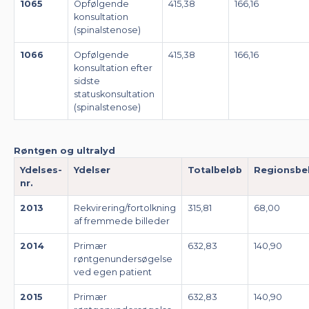
1065
Opfølgende
415,38
166,16
konsultation
(spinalstenose)
1066
Opfølgende
415,38
166,16
konsultation efter
sidste
statuskonsultation
(spinalstenose)
Røntgen og ultralyd
Ydelses-
Ydelser
Totalbeløb
Regionsbe
nr.
2013
Rekvirering/fortolkning
315,81
68,00
af fremmede billeder
2014
Primær
632,83
140,90
røntgenundersøgelse
ved egen patient
2015
Primær
632,83
140,90