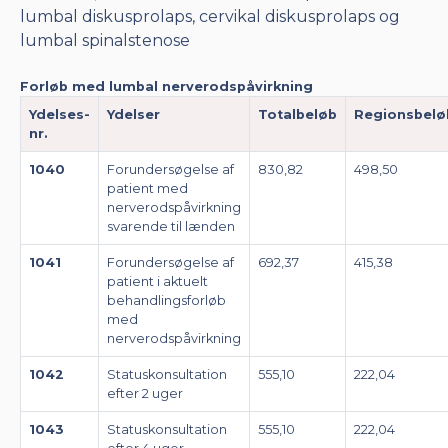
lumbal diskusprolaps, cervikal diskusprolaps og
lumbal spinalstenose
Forløb med lumbal nerverodspåvirkning
Ydelses-
Ydelser
Totalbeløb
Regionsbelø
nr.
1040
Forundersøgelse af
830,82
498,50
patient med
nerverodspåvirkning
svarende til lænden
1041
Forundersøgelse af
692,37
415,38
patient i aktuelt
behandlingsforløb
med
nerverodspåvirkning
1042
Statuskonsultation
555,10
222,04
efter 2 uger
1043
Statuskonsultation
555,10
222,04