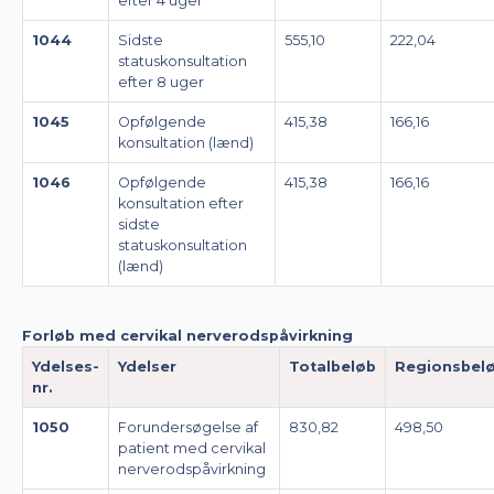
efter 4 uger
1044
Sidste
555,10
222,04
statuskonsultation
efter 8 uger
1045
Opfølgende
415,38
166,16
konsultation (lænd)
1046
Opfølgende
415,38
166,16
konsultation efter
sidste
statuskonsultation
(lænd)
Forløb med cervikal nerverodspåvirkning
Ydelses-
Ydelser
Totalbeløb
Regionsbel
nr.
1050
Forundersøgelse af
830,82
498,50
patient med cervikal
nerverodspåvirkning