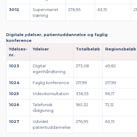
3012
Superviseret
276,95
63,15
2
træning
Digitale ydelser, patientuddannelse og faglig
konference
Ydelses-
Ydelser
Totalbeløb
Regionsbeløb
nr.
1023
Digital
273,08
49,82
egenhåndtering
1024
Faglig konference
217,99
217,99
1025
Videokonsultation
336,53
96,17
1026
Telefonisk
180,32
72,12
rådgivning
1027
Udvidet
276,95
63,15
patientuddannelse