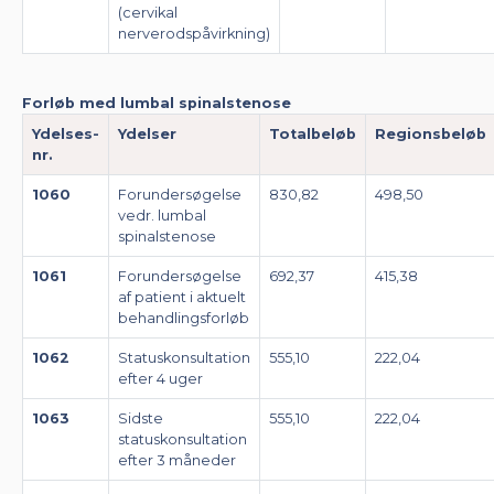
(cervikal
nerverodspåvirkning)
Forløb med lumbal spinalstenose
Ydelses-
Ydelser
Totalbeløb
Regionsbeløb
nr.
1060
Forundersøgelse
830,82
498,50
vedr. lumbal
spinalstenose
1061
Forundersøgelse
692,37
415,38
af patient i aktuelt
behandlingsforløb
1062
Statuskonsultation
555,10
222,04
efter 4 uger
1063
Sidste
555,10
222,04
statuskonsultation
efter 3 måneder