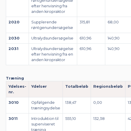
røntgenundersøgelse
efter henvisning fra
anden kiropraktor
2020
Supplerende
315,81
68,00
røntgenundersøgelse
2030
Ultralydsundersøgelse
610,96
140,90
2031
Ultralydsundersøgelse
610,96
140,90
efter henvisning fra en
anden kiropraktor
Træning
Ydelses-
Ydelser
Totalbeløb
Regionsbeløb
P
nr.
3010
Opfølgende
138,47
0,00
1
træningsydelse
3011
Introduktion til
555,10
132,38
4
superviseret
træning