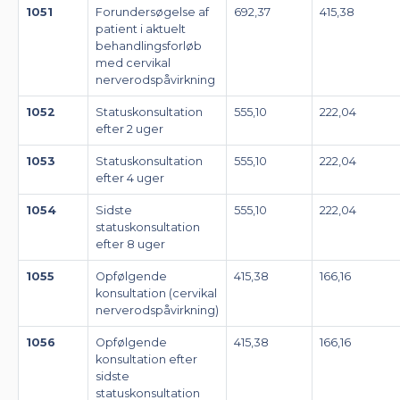
1051
Forundersøgelse af
692,37
415,38
patient i aktuelt
behandlingsforløb
med cervikal
nerverodspåvirkning
1052
Statuskonsultation
555,10
222,04
efter 2 uger
1053
Statuskonsultation
555,10
222,04
efter 4 uger
1054
Sidste
555,10
222,04
statuskonsultation
efter 8 uger
1055
Opfølgende
415,38
166,16
konsultation (cervikal
nerverodspåvirkning)
1056
Opfølgende
415,38
166,16
konsultation efter
sidste
statuskonsultation