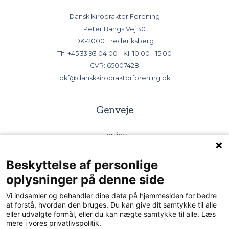
Dansk Kiropraktor Forening
Peter Bangs Vej 30
DK-2000 Frederiksberg
Tlf.
+45 33 93 04 00
- Kl. 10.00 - 15.00
CVR: 65007428
dkf@danskkiropraktorforening.dk
Genveje
Forside
Bliv kiropraktor
Find kiropraktor
Beskyttelse af personlige
Kiropraktorernes Videncenter
oplysninger på denne side
DSK - kiropraktorernes selskab
Vi indsamler og behandler dine data på hjemmesiden for bedre
Send sikker mail
at forstå, hvordan den bruges. Du kan give dit samtykke til alle
eller udvalgte formål, eller du kan nægte samtykke til alle. Læs
mere i vores privatlivspolitik.