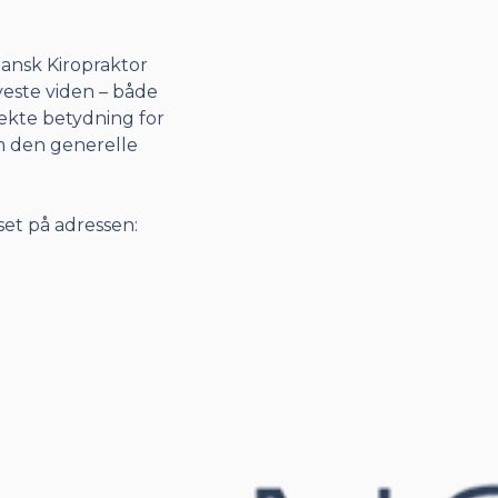
Dansk Kiropraktor
este viden – både
ekte betydning for
m den generelle
set på adressen: