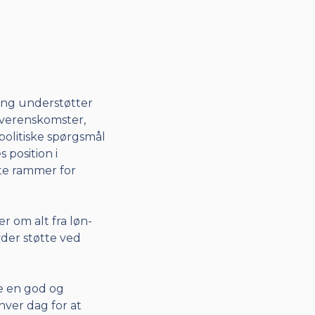
ning understøtter
overenskomster,
olitiske spørgsmål
 position i
te rammer for
r om alt fra løn-
yder støtte ved
de en god og
ver dag for at