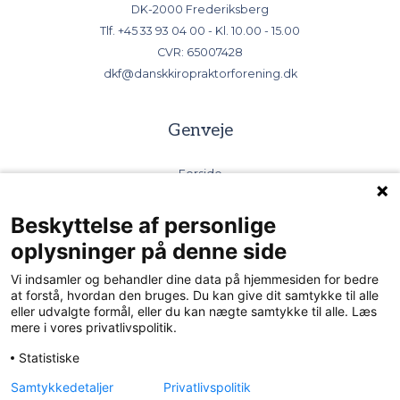
DK-2000 Frederiksberg
Tlf.
+45 33 93 04 00
- Kl. 10.00 - 15.00
CVR: 65007428
dkf@danskkiropraktorforening.dk
Genveje
Forside
Bliv kiropraktor
Find kiropraktor
Beskyttelse af personlige
Kiropraktorernes Videncenter
oplysninger på denne side
DSK - kiropraktorernes selskab
Vi indsamler og behandler dine data på hjemmesiden for bedre
Send sikker mail
at forstå, hvordan den bruges. Du kan give dit samtykke til alle
eller udvalgte formål, eller du kan nægte samtykke til alle. Læs
mere i vores privatlivspolitik.
Følg os
Statistiske
Samtykkedetaljer
Privatlivspolitik