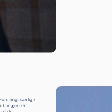
 Forenings særlige
er har gjort en
g på det