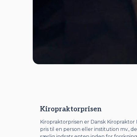
Kiropraktorprisen
Kiropraktorprisen er Dansk Kiropraktor
pris til en person eller institution mv., d
særlig indsats enten inden for forsknin