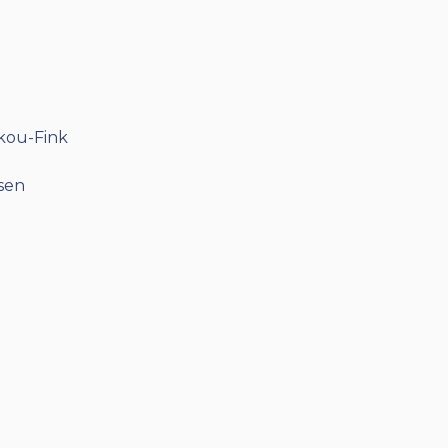
d
kou-Fink
sen