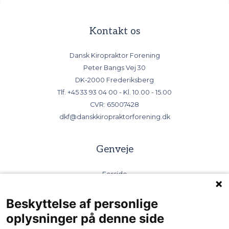
Kontakt os
Dansk Kiropraktor Forening
Peter Bangs Vej 30
DK-2000 Frederiksberg
Tlf.
+45 33 93 04 00
- Kl. 10.00 - 15.00
CVR: 65007428
dkf@danskkiropraktorforening.dk
Genveje
Forside
Bliv kiropraktor
Find kiropraktor
Beskyttelse af personlige
Kiropraktorernes Videncenter
oplysninger på denne side
DSK - kiropraktorernes selskab