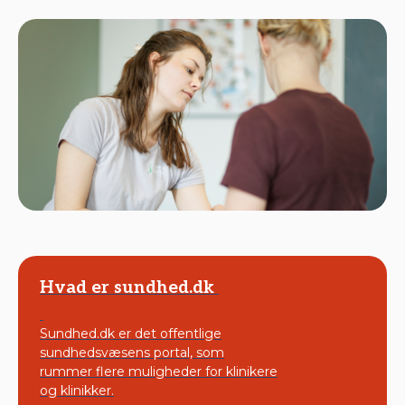
Hvad er sundhed.dk
Sundhed.dk er det offentlige
sundhedsvæsens portal, som
rummer flere muligheder for klinikere
og klinikker.