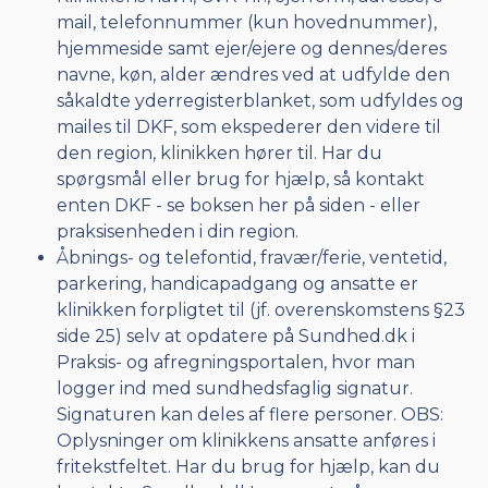
mail, telefonnummer (kun hovednummer),
hjemmeside samt ejer/ejere og dennes/deres
navne, køn, alder ændres ved at udfylde den
såkaldte yderregisterblanket, som udfyldes og
mailes til DKF, som ekspederer den videre til
den region, klinikken hører til. Har du
spørgsmål eller brug for hjælp, så kontakt
enten DKF - se boksen her på siden - eller
praksisenheden i din region.
Åbnings- og telefontid, fravær/ferie, ventetid,
parkering, handicapadgang og ansatte er
klinikken forpligtet til (jf. overenskomstens §23
side 25) selv at opdatere på Sundhed.dk i
Praksis- og afregningsportalen, hvor man
logger ind med sundhedsfaglig signatur.
Signaturen kan deles af flere personer. OBS:
Oplysninger om klinikkens ansatte anføres i
fritekstfeltet. Har du brug for hjælp, kan du